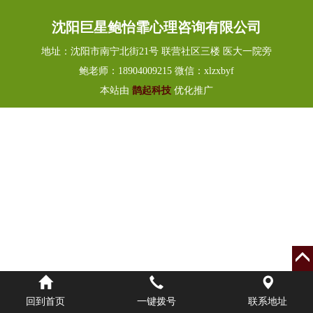
沈阳巨星鲍怡霏心理咨询有限公司
地址：沈阳市南宁北街21号 联营社区三楼 医大一院旁
鲍老师：18904009215 微信：xlzxbyf
本站由
鹊起科技
优化推广
回到首页
一键拨号
联系地址