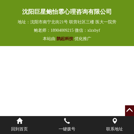
沈阳巨星鲍怡霏心理咨询有限公司
地址：沈阳市南宁北街21号 联营社区三楼 医大一院旁
鲍老师：18904009215 微信：xlzxbyf
本站由
鹊起科技
优化推广
回到首页
一键拨号
联系地址