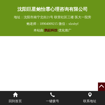
沈阳巨星鲍怡霏心理咨询有限公司
地址：沈阳市南宁北街21号 联营社区三楼 医大一院旁
鲍老师：18904009215 微信：xlzxbyf
本站由
鹊起科技
优化推广
回到首页
一键拨号
联系地址